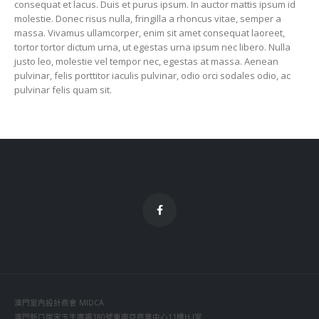
consequat et lacus. Duis et purus ipsum. In auctor mattis ipsum id
molestie. Donec risus nulla, fringilla a rhoncus vitae, semper a
massa. Vivamus ullamcorper, enim sit amet consequat laoreet,
tortor tortor dictum urna, ut egestas urna ipsum nec libero. Nulla
justo leo, molestie vel tempor nec, egestas at massa. Aenean
pulvinar, felis porttitor iaculis pulvinar, odio orci sodales odio, ac
pulvinar felis quam sit.
澳門室內設計商會 MIDCA
澳門新口岸宋玉生廣場180號東南亞商業中心11樓H,I室