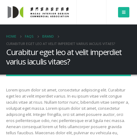
HOME
FAQS
BRAND
CURABITUR EGET LEO AT VELIT IMPERDIET VARIUS IACULIS VITAES?
Curabitur eget leo at velit imperdiet
varius iaculis vitaes?
Lorem ipsum dolor sit amet, consectetur adipiscing elit. Curabitur
eget leo at velit imperdiet varius. In eu ipsum vitae velit congue
iaculis vitae at risus. Nullam tortor nunc, bibendum vitae semper a,
volutpat eget massa. Lorem ipsum dolor sit amet, consectetur
adipiscing elit. Integer fringilla, orci sit amet posuere auctor, orci
eros pellentesque odio, nec pellentesque erat ligula nec massa.
Aenean consequat lorem ut felis ullamcorper posuere gravida
tellus faucibus. Maecenas dolor elit, pulvinar eu vehicula eu,