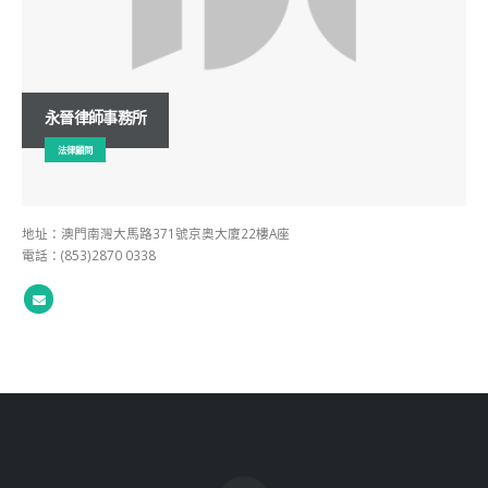
永晉律師事務所
法律顧問
地址：澳門南灣大馬路371號京奧大廈22樓A座
電話：(853)2870 0338