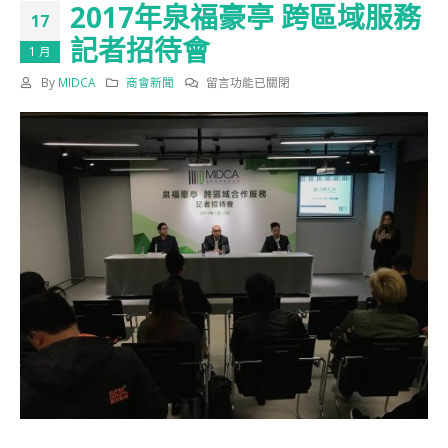
2017年泉福豪亭 跨區域服務
17
記者招待會
1 月
在
By
MIDCA
商會新聞
留言功能已關閉
〈2017
年
泉
福
豪
亭
跨
區
域
服
務
記
者
招
待
會〉
中