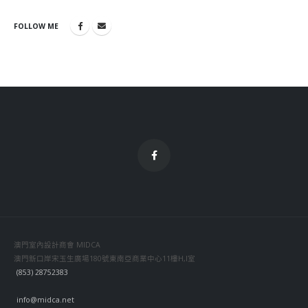
FOLLOW ME
澳門室內設計商會 MIDCA
澳門新口岸宋玉生廣場180號東南亞商業中心11樓H,I室
(853) 28752383
info@midca.net