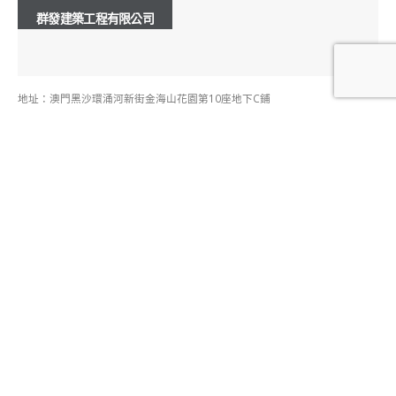
群發建築工程有限公司
地址：澳門黑沙環涌河新街金海山花園第10座地下C鋪
電話：+853 28762252
853 2876 2252