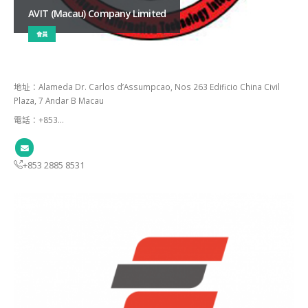
AVIT (Macau) Company Limited
會員
地址：Alameda Dr. Carlos d’Assumpcao, Nos 263 Edificio China Civil
Plaza, 7 Andar B Macau
電話：+853…
+853 2885 8531