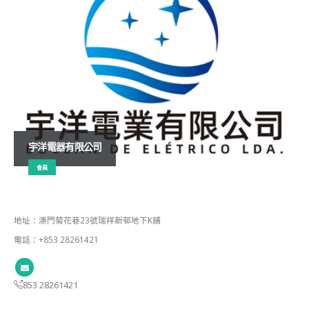
宇洋電器有限公司
會員
地址：澳門菊花巷23號瑞祥新邨地下K鋪
電話：+853 28261421
853 28261421