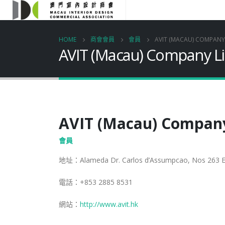
HOME
商會會員
會員
AVIT (MACAU) COMPANY
AVIT (Macau) Company L
AVIT (Macau) Compan
會員
地址：Alameda Dr. Carlos d’Assumpcao, Nos 263 Edif
電話：+853 2885 8531
網站：
http://www.avit.hk