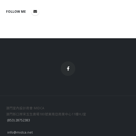
FOLLOW ME
澳門室內設計商會 MIDCA
澳門新口岸宋玉生廣場180號東南亞商業中心11樓H,I室
(853) 28752383
info@midca.net